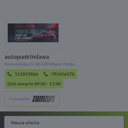
autopunktmlawa
Nowowiejska 25, 06-500 Mława, Polska
512937486
795656370
Dziś otwarte 09:00 - 17:00
Powered by
Nasza oferta