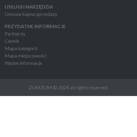
USŁUGI I NARZĘDZIA
Umowa kupna sprzedaży
PRZYDATNE INFORMACJE
Partnerzy
Cennik
Mapa kategorii
Mapa miejscowości
Ważne informacje
ZUMZUM © 2024 all rights reserved.