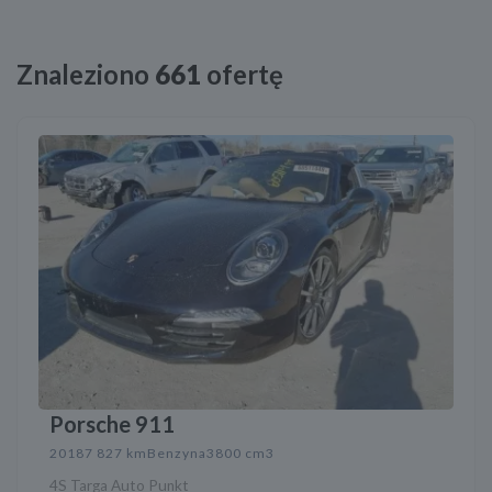
Znaleziono
661
ofertę
Porsche 911
2018
7 827 km
Benzyna
3800 cm3
4S Targa Auto Punkt